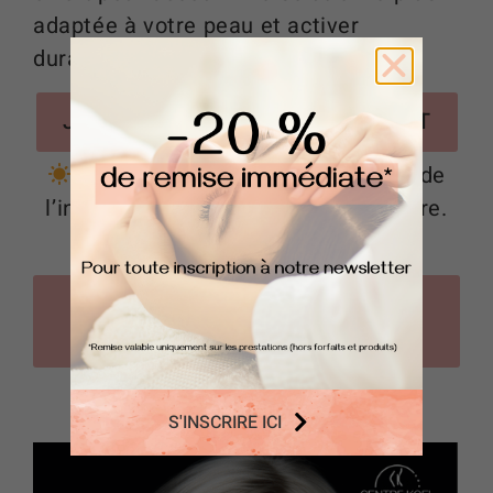
adaptée à votre peau et activer
durablement votre collagène !
JE RÉSERVE MON BILAN GRATUIT
Centre Koel, toujours à la pointe de
l’innovation beauté, santé et bien-être.
JE DÉCOUVRE LE CENTRE DE
FORMATION KOEL
J'OUVRE UN CENTRE KOEL
S'INSCRIRE ICI