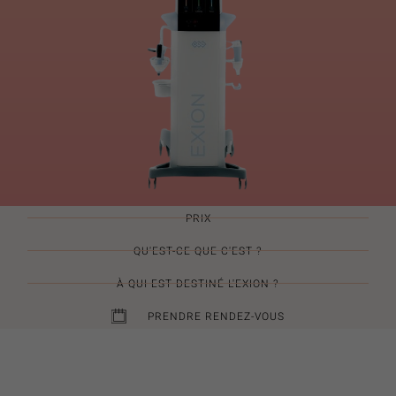
PRIX
QU'EST-CE QUE C'EST ?
À QUI EST DESTINÉ L'EXION ?
PRENDRE RENDEZ-VOUS