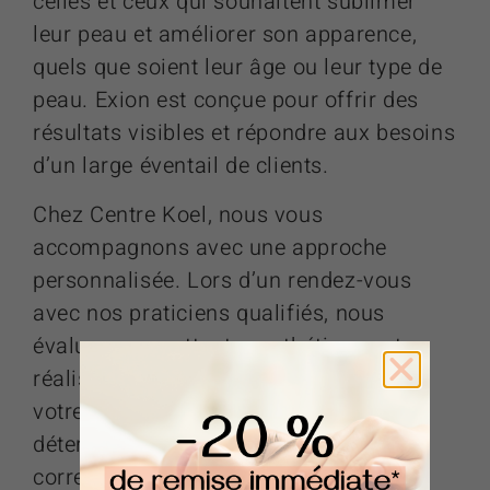
celles et ceux qui souhaitent sublimer
leur peau et améliorer son apparence,
quels que soient leur âge ou leur type de
peau. Exion est conçue pour offrir des
résultats visibles et répondre aux besoins
d’un large éventail de clients.
Chez Centre Koel, nous vous
accompagnons avec une approche
personnalisée. Lors d’un rendez-vous
avec nos praticiens qualifiés, nous
évaluons vos attentes esthétiques et
réalisons une analyse approfondie de
votre peau. Cette étape nous permet de
déterminer si la technologie Exion
correspond à vos objectifs et de vous