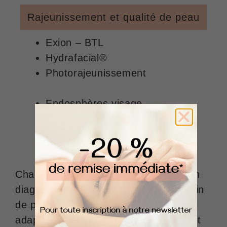
Rajeunissement et qualité de peau
Exion – BTL
Hydrafacial®
Photorajeunissement
Endosphères visage
jet Peel
Peelings
Geneo
Chaque prise en charge débute par un
diagnostic esthétique personnalisé, afin
de proposer un protocole sur mesure,
adapté aux besoins réels de la peau et