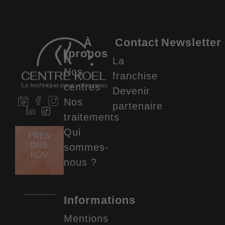
À
Contact
Newsletter
propos
La
Nos
franchise
centres
Devenir
Nos
partenaire
traitements
Qui
PREN
DRE
sommes-
RDV
nous ?
Informations
Mentions