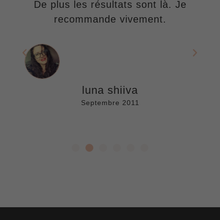
 mon
De plus les résultats sont là. Je
Éq
ttes
recommande vivement.
chal
luna shiiva
Septembre 2011