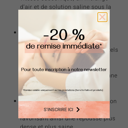
d’air et de solution saline sous la
forme d’un jet de gouttelettes
microscopiques.
Ce procédé, sans contact direct,
permet de faire pénétrer en
profondeur des principes actifs tels
que l’acide hyaluronique, les
vitamines A, B, C, et E, ainsi que
des minéraux essentiels à la bonne
santé des cheveux et du cuir
chevelu.
Ce soin stimule la microcirculation
et l’oxygénation des follicules,
S'INSCRIRE ICI
favorisant ainsi une repousse plus
dense et plus saine.