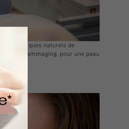
sus biologiques naturels de
tané et l’inflammaging, pour une peau