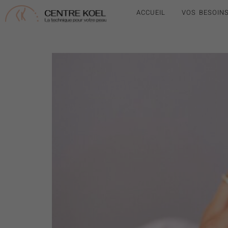
ACCUEIL
VOS BESOIN
NuEra Tight Lumenis à Pau | Raffer