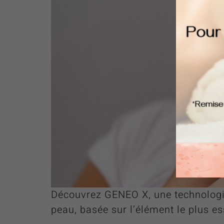
Découvrez GENEO X, une technologie 
peau, basée sur l’élément le plus ess