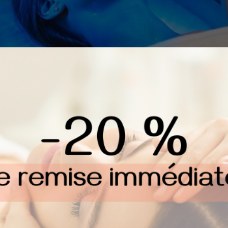
s, les traitements Lumixa activent les proces
 invasif agit à la fois sur le vieillissement cu
ajeunie.