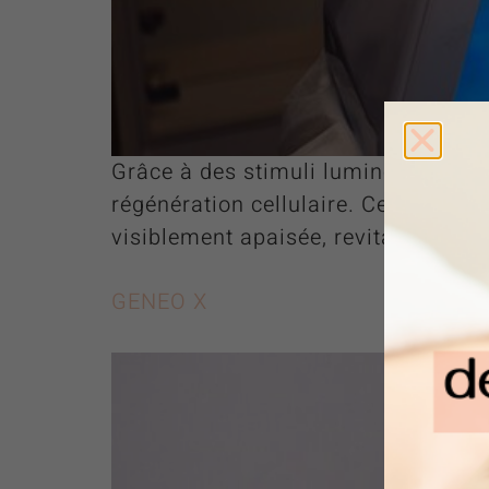
Grâce à des stimuli lumineux unique
régénération cellulaire. Ce soin non
visiblement apaisée, revitalisée et r
GENEO X