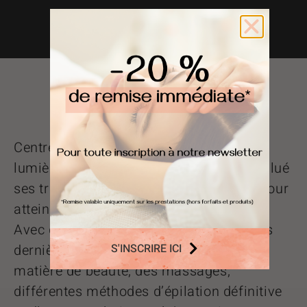
Ils parlent de
nous
Centre Koel a récemment été mis en
lumière dans un article de Gala, qui a salué
ses traitements esthétiques innovants pour
atteindre l’équilibre physique et mental.
Avec des soins visage et corps issus des
S'INSCRIRE ICI
dernières avancées technologiques en
matière de beauté, des massages,
différentes méthodes d’épilation définitive