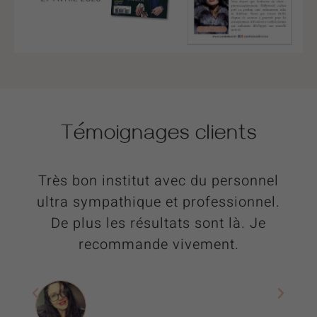
Témoignages
clients
ueil
Très bon institut avec du personnel
ation.
ultra sympathique et professionnel.
Prof
ion
De plus les résultats sont là. Je
très
d’y
recommande vivement.
salo