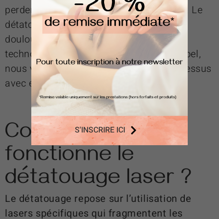
perdent leur sens ou soient mal réalisés. Le
détatouage, autrefois perçu comme
douloureux, a évolué grâce à des
technologies innovantes. Chez Centre Koel,
nous vous accompagnons dans ce processus
avec expertise et bienveillance.
Comment
S'INSCRIRE ICI
fonctionne le
détatouage laser ?
Le détatouage repose sur l’utilisation de
lasers spécifiques qui fragmentent les